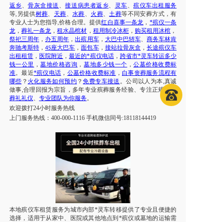
返乡
、
骨灰盒接送
、
接送病患者返乡
、
灵车
、
殡仪车出租服务
等
,另提供
树葬
、
天葬
、
水葬
、
火葬
、
土葬
等不同安葬方式，有
专业人士为您指导
,价格合理。提供
红白喜事一条龙
，
*殡仪一条
龙
，
葬礼一条龙
，
租水晶棺材
，
租用制冷冰柜
，
购买租用冰棺
，
祭祀三周年
，
办五周年
，
出殡用车
，
大巴中巴轿车
、
商务车林肯
奔驰考斯特
，
座大巴车
，
面包车
，
接站拉骨灰盒
，
长途殡仪车
45
出租租赁
，
医院附近
，
最近的*殡仪电话
，
跨省市*灵车转运多少
钱一公里
，
墓地价格咨询
，
墓地多少钱一个
，
公墓价格收费标
准
。最近
*殡仪电话
，
公墓价格收费标准
，
白事丧葬服务流程有
哪些
？
火化服务如何预约
？
免费专车接送
。公司以人为本
,真诚
做事,合理回报为宗旨，多年专业殡葬服务经验、专注正规
白事
葬礼礼仪
、
专业团队为你服务
。
欢迎拨打
24小时服务热线
上门服务热线：
400-000-1116 手机微信同号:18118144419
本地殡仪车租赁服务为城市内部*灵车转移提供了专业且便捷的
选择，适用于从家中、医院或其他地点到*殡仪或墓地的运输需