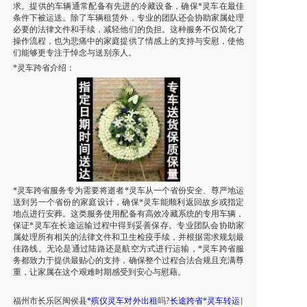
求。提供的车辆通常配备有先进的冷藏设备，确保*灵车在最佳
条件下被运送。除了车辆租赁外，专业的团队还会协助家属处理
必要的法律文件和手续，减轻他们的负担。这种服务不仅简化了
操作流程，也为悲痛中的家庭提供了情感上的支持与安慰，使他
们能够更专注于悼念与送别亲人。
*灵车跨省介绍：
*灵车跨省服务专为需要将逝者*灵车从一个省份安全、尊严地运
送到另一个省份的家庭设计，确保*灵车能顺利返回故乡或指定
地点进行安葬。这类服务使用配备有高效冷藏系统的专用车辆，
保证*灵车在长途运输过程中得到妥善保存。专业团队会协助家
属处理所有相关的法律文件和卫生检疫手续，并根据需求规划最
佳路线。无论是通过陆路还是航空方式进行运输，*灵车跨省服
务都致力于提供最贴心的支持，确保整个过程合法合规且充满尊
重，让家属在这个艰难时期感受到安心与慰藉。
福州市
长乐区闽侯县
*殡仪灵车对外出租
吗
长途跨省*灵车转运
?
|