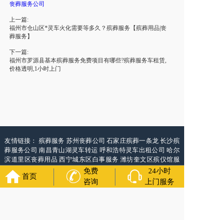
丧葬服务公司
上一篇:
福州市仓山区*灵车火化需要等多久？殡葬服务【殡葬用品|丧
葬服务】
下一篇:
福州市罗源县基本殡葬服务免费项目有哪些?殡葬服务车租赁,
价格透明,1小时上门
友情链接：
殡葬服务
苏州丧葬公司
石家庄殡葬一条龙
长沙殡
葬服务公司
南昌青山湖灵车转运
呼和浩特灵车出租公司
哈尔
滨道里区丧葬用品
西宁城东区白事服务
潍坊奎文区殡仪馆服
务
乳山寿衣店铺
杭州上城区灵堂布置
沈阳浑南区殡葬平台
中
免费
24小时
首页
国墓地网
中国非急救转运网
网站建设
中国殡葬一条龙网
中国
咨询
上门服务
救护车网
葬花店
葬花服务网