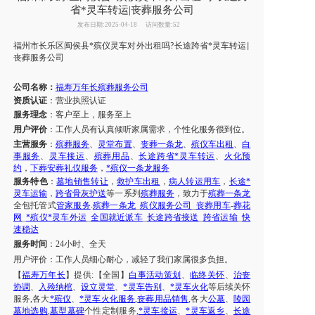
省*灵车转运|丧葬服务公司
发布日期:2025-04-18
访问数量:52
福州市
长乐区闽侯县
*殡仪灵车对外出租吗
长途跨省*灵车转运
?
|
丧葬服务公司
公司名称：
福寿万年长殡葬服务公司
资质认证
：营业执照认证
服务理念
：客户至上，服务至上
用户评价
：工作人员有认真倾听家属需求，个性化服务很到位。
主营服务
：
殡葬服务
、
灵堂布置
、
丧葬一条龙
、
殡仪车出租
、
白
事服务
、
灵车接运
、
殡葬用品
、
长途跨省*灵车转运
、
火化预
约
，
下葬安葬礼仪服务
，
*殡仪一条龙服务
服务特色
：
墓地销售转让
，
救护车出租
，
病人转运用车
，
长途*
灵车运输
，
跨省骨灰护送
等一系列
殡葬服务
，致力于
殡葬一条龙
全包托管式
管家服务
.
殡葬一条龙
_
殡仪服务公司
_
丧葬用车
-
葬花
网
_
*殡仪*灵车外运
_
全国就近派车
_
长途跨省接送
_
跨省运输
_
快
速稳达
服务时间
：
24小时、全天
用户评价：
工作人员细心耐心，减轻了我们
家属
很多负担。
【
福寿万年长
】提供
:【全国】
白事活动策划
、
临终关怀
、
治丧
协调
、
入殓纳棺
、
设立灵堂
、
*灵车告别
、
*灵车火化
等后续关怀
服务
,各大
*殡仪
、
*灵车火化服务
,
丧葬用品销售
,各大
公墓
、
陵园
墓地选购
,
墓型墓碑
个性定制服务
,
*灵车接运
、
*灵车返乡
、
长途